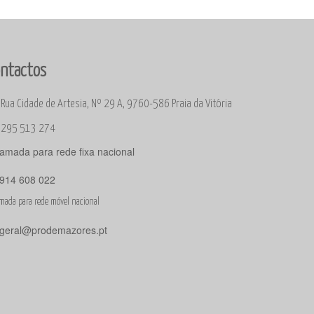
ntactos
Rua Cidade de Artesia, Nº 29 A, 9760-586 Praia da Vitória
295 513 274
amada para rede fixa nacional
914 608 022
mada para rede móvel nacional
geral@prodemazores.pt