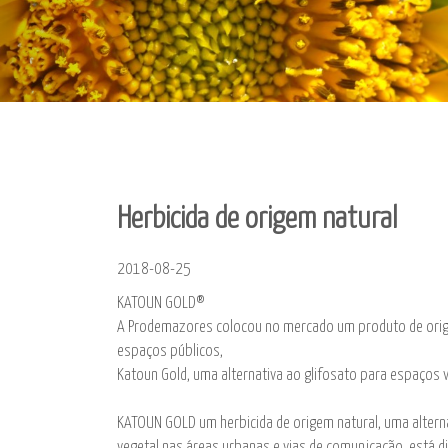
Prodemazores
Herbicida de origem natural
2018-08-25
KATOUN GOLD®
A Prodemazores colocou no mercado um produto de orige
espaços públicos,
Katoun Gold, uma alternativa ao glifosato para espaços 
KATOUN GOLD um herbicida de origem natural, uma alterna
vegetal nas áreas urbanas e vias de comunicação, está d