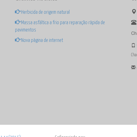
Herbicida de origem natural
Massa asfáltica a frio para reparação rápida de
pavimentos
Ch
Nova página de internet
Cha