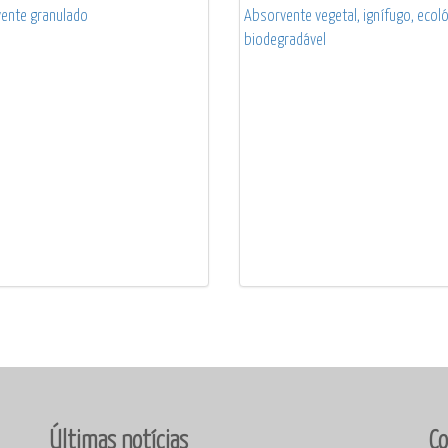
ente granulado
Absorvente vegetal, ignífugo, ecoló
biodegradável
Últimas notícias
Co