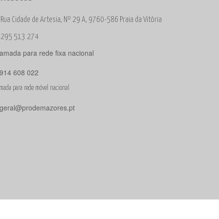
Rua Cidade de Artesia, Nº 29 A, 9760-586 Praia da Vitória
295 513 274
amada para rede fixa nacional
914 608 022
mada para rede móvel nacional
geral@prodemazores.pt