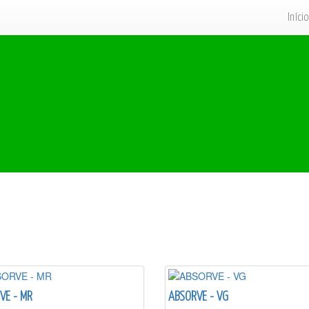
Início
VE - MR
ABSORVE - VG