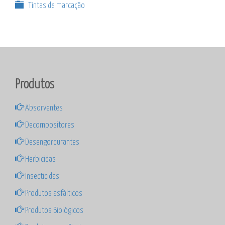
Tintas de marcação
Produtos
Absorventes
Decompositores
Desengordurantes
Herbicidas
Insecticidas
Produtos asfálticos
Produtos Biológicos