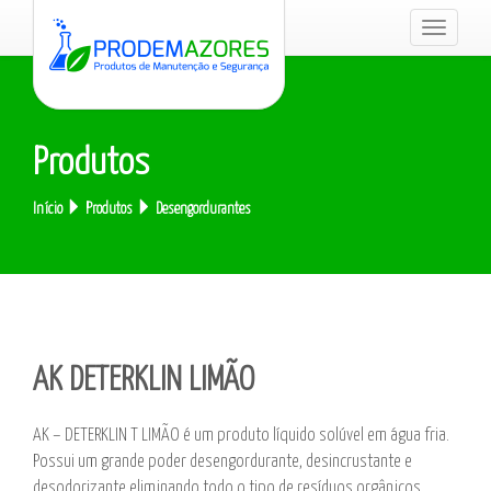
Toggle
navigati
Produtos
Início
Produtos
Desengordurantes
AK DETERKLIN LIMÃO
AK – DETERKLIN T LIMÃO é um produto líquido solúvel em água fria.
Possui um grande poder desengordurante, desincrustante e
desodorizante eliminando todo o tipo de resíduos orgânicos.